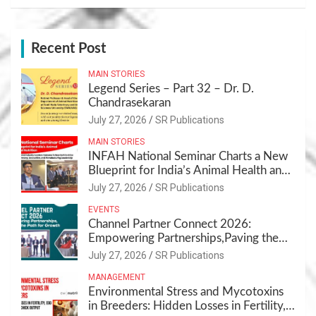
Recent Post
MAIN STORIES
Legend Series – Part 32 – Dr. D.
Chandrasekaran
July 27, 2026
SR Publications
MAIN STORIES
INFAH National Seminar Charts a New
Blueprint for India’s Animal Health and
Nutrition
July 27, 2026
SR Publications
EVENTS
Channel Partner Connect 2026:
Empowering Partnerships,Paving the
Path for Growth
July 27, 2026
SR Publications
MANAGEMENT
Environmental Stress and Mycotoxins
in Breeders: Hidden Losses in Fertility,