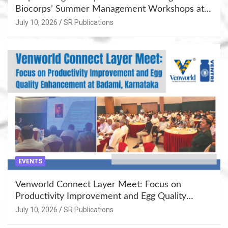
Biocorps’ Summer Management Workshops at
Khujner & Azamgarh
July 10, 2026
SR Publications
EVENTS
Venworld Connect Layer Meet: Focus on
Productivity Improvement and Egg Quality
Enhancement at Badami, Karnataka
July 10, 2026
SR Publications